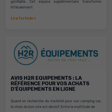
gonflable. Cet espace supplémentaire transforme
littéralement
Avis
Lire l’article »
auvent
gonflable
Dometic
:
qualité,
confort
et
fiabilité
pour
camping
AVIS H2R EQUIPEMENTS : LA
car
RÉFÉRENCE POUR VOS ACHATS
D’ÉQUIPEMENTS EN LIGNE
Quand on recherche du matériel pour son camping car,
le choix du bon site est décisif. Entre la multitude de