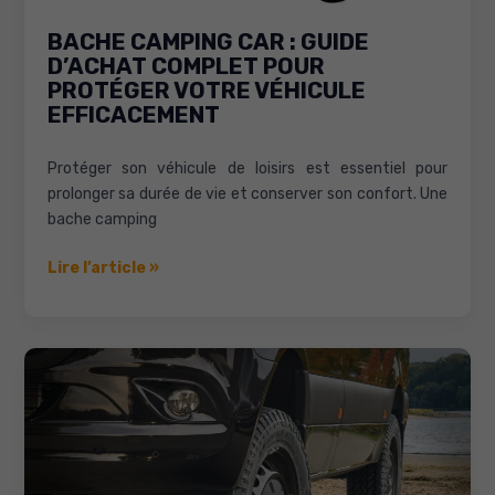
BACHE CAMPING CAR : GUIDE
D’ACHAT COMPLET POUR
PROTÉGER VOTRE VÉHICULE
EFFICACEMENT
Protéger son véhicule de loisirs est essentiel pour
prolonger sa durée de vie et conserver son confort. Une
bache camping
Bache
Lire l’article »
camping
car
:
Guide
d’achat
complet
pour
protéger