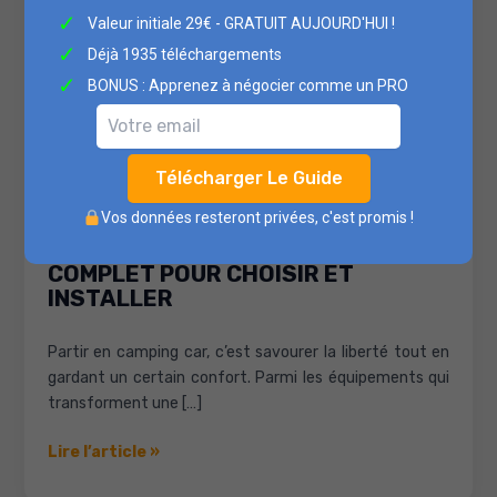
✓
Valeur initiale 29€ - GRATUIT AUJOURD'HUI !
✓
Déjà 1935 téléchargements
✓
BONUS : Apprenez à négocier comme un PRO
Télécharger Le Guide
Vos données resteront privées, c'est promis !
ANTENNE TV CAMPING CAR : GUIDE
COMPLET POUR CHOISIR ET
INSTALLER
Partir en camping car, c’est savourer la liberté tout en
gardant un certain confort. Parmi les équipements qui
transforment une […]
Antenne
Lire l’article »
TV