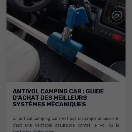
d’achat
pour
choisir
ceux
adaptés
à
votre
usage
ANTIVOL CAMPING CAR : GUIDE
D’ACHAT DES MEILLEURS
SYSTÈMES MÉCANIQUES
Un antivol camping car n’est pas un simple accessoire,
c’est une véritable assurance contre le vol ou la