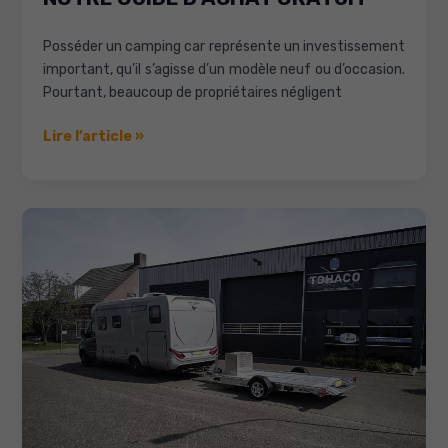
Posséder un camping car représente un investissement
important, qu’il s’agisse d’un modèle neuf ou d’occasion.
Pourtant, beaucoup de propriétaires négligent
Vous
Lire l’article »
souhaitez
investir
dans
un
carport
camping
car
:
Lisez
notre
guide
d’achat
gratuit