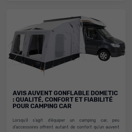
camping
car
:
guide
complet
pour
choisir
et
installer
AVIS AUVENT GONFLABLE DOMETIC
: QUALITÉ, CONFORT ET FIABILITÉ
POUR CAMPING CAR
Lorsqu’il s’agit d’équiper un camping car, peu
d’accessoires offrent autant de confort qu’un auvent