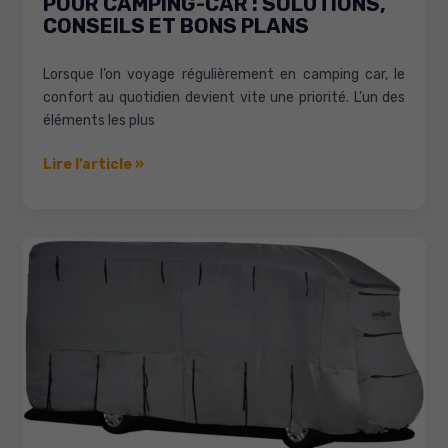
POUR CAMPING-CAR : SOLUTIONS,
CONSEILS ET BONS PLANS
Lorsque l’on voyage régulièrement en camping car, le
confort au quotidien devient vite une priorité. L’un des
éléments les plus
Bloc
Lire l’article »
sanitaire
préfabriqué
pour
camping-
car
:
solutions,
conseils
et
bons
plans