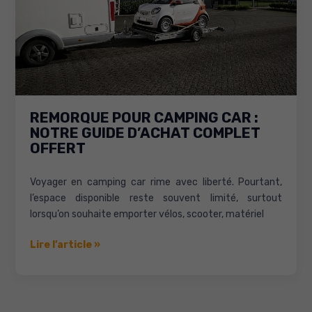
connaître
en
cas
de
surcharge
REMORQUE POUR CAMPING CAR :
NOTRE GUIDE D’ACHAT COMPLET
OFFERT
Voyager en camping car rime avec liberté. Pourtant,
l’espace disponible reste souvent limité, surtout
lorsqu’on souhaite emporter vélos, scooter, matériel
Remorque
Lire l’article »
pour
camping
car
: