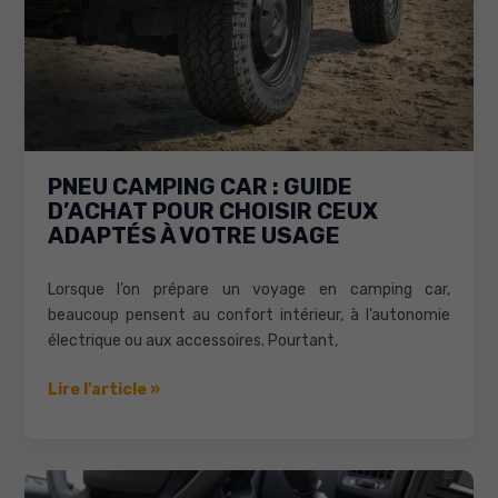
votre
véhicule
efficacement
PNEU CAMPING CAR : GUIDE
D’ACHAT POUR CHOISIR CEUX
ADAPTÉS À VOTRE USAGE
Lorsque l’on prépare un voyage en camping car,
beaucoup pensent au confort intérieur, à l’autonomie
électrique ou aux accessoires. Pourtant,
Pneu
Lire l’article »
Camping
Car
:
Guide