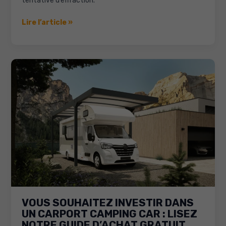
tentative d’effraction.
Antivol
Lire l’article »
camping
car
:
guide
d’achat
des
meilleurs
systèmes
mécaniques
VOUS SOUHAITEZ INVESTIR DANS
UN CARPORT CAMPING CAR : LISEZ
NOTRE GUIDE D’ACHAT GRATUIT