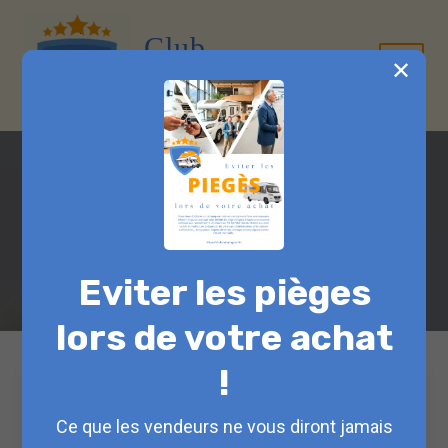
Aller
au
Club
contenu
✕
Campingcar
Main
Menu
Équipements extérieurs
Accueil
Nos Conseils
Équipements extérieurs
Eviter les pièges
lors de votre achat
!
Ce que les vendeurs ne vous diront jamais