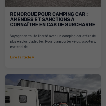
REMORQUE POUR CAMPING CAR :
AMENDES ET SANCTIONS À
CONNAÎTRE EN CAS DE SURCHARGE
Voyager en toute liberté avec un camping car attire de
plus en plus d’adeptes. Pour transporter vélos, scooters,
matériel de
Remorque
Lire l’article »
pour
camping
car
:
Amendes
et
sanctions
à