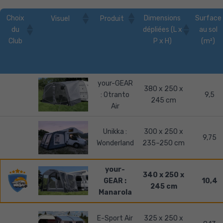
Choix
Dimensions
Surface
Visuel
Produit
du
dépliées (L x
au sol
Club
P x H)
(m²)
your-GEAR
380 x 250 x
: Otranto
9,5
245 cm
Air
Unikka :
300 x 250 x
9,75
Wonderland
235–250 cm
your-
340 x 250 x
GEAR :
10,4
245 cm
Manarola
E-Sport Air
325 x 250 x