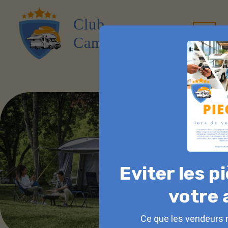
Aller
au
Club
contenu
Campingcar
Main
Menu
Eviter les p
votre 
Ce que les vendeurs 