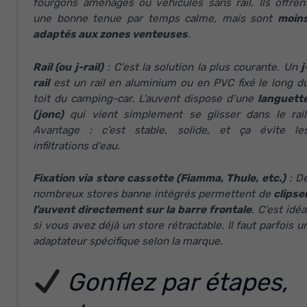
fourgons aménagés ou véhicules sans rail. Ils offren
une bonne tenue par temps calme, mais sont
moin
adaptés aux zones venteuses
.
Rail (ou j-rail)
: C’est la solution la plus courante. Un
j
rail
est un rail en aluminium ou en PVC fixé le long d
toit du camping-car. L’auvent dispose d’une
languett
(jonc)
qui vient simplement se glisser dans le rail
Avantage : c’est stable, solide, et ça évite le
infiltrations d’eau.
Fixation via store cassette (Fiamma, Thule, etc.)
: D
nombreux stores banne intégrés permettent de
clipse
l’auvent directement sur la barre frontale
. C’est idéa
si vous avez déjà un store rétractable. Il faut parfois u
adaptateur spécifique selon la marque.
Gonflez par étapes,