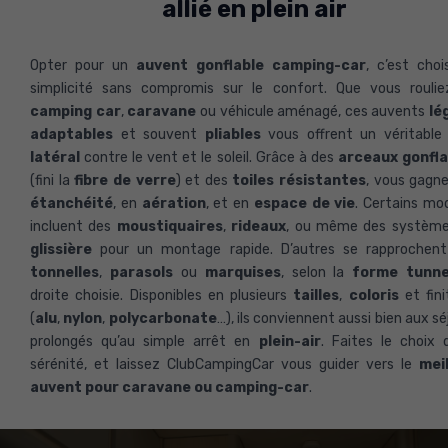
allié en plein air
Opter pour un
auvent gonflable camping-car
, c’est chois
simplicité sans compromis sur le confort. Que vous rouli
camping car
,
caravane
ou véhicule aménagé, ces auvents
lé
adaptables
et souvent
pliables
vous offrent un véritabl
latéral
contre le vent et le soleil. Grâce à des
arceaux gonfla
(fini la
fibre de verre
) et des
toiles résistantes
, vous gagn
étanchéité
, en
aération
, et en
espace de vie
. Certains mo
incluent des
moustiquaires
,
rideaux
, ou même des système
glissière
pour un montage rapide. D’autres se rapprochent
tonnelles
,
parasols
ou
marquises
, selon la
forme tunne
droite choisie. Disponibles en plusieurs
tailles
,
coloris
et fini
(
alu
,
nylon
,
polycarbonate
…), ils conviennent aussi bien aux sé
prolongés qu’au simple arrêt en
plein-air
. Faites le choix 
sérénité, et laissez ClubCampingCar vous guider vers le
mei
auvent pour caravane ou camping-car
.